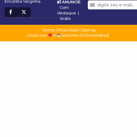
Encontra Varginha.
ANUNCIE
:
Com
destaque
|
Grátis
Termos
|
Privacidade
|
Sitemap
Criado com
e
pelo time do EncontraBrasil