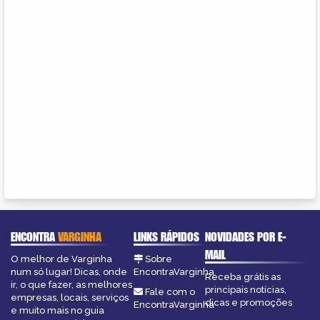
ENCONTRA
VARGINHA
LINKS RÁPIDOS
NOVIDADES POR E-
MAIL
O melhor de Varginha
Sobre
num só lugar! Dicas, onde
EncontraVarginha
Receba grátis as
ir, o que fazer, as melhores
principais notícias,
Fale com o
empresas, locais, serviços
dicas e promoções
EncontraVarginha
e muito mais no guia