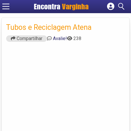
Encontra
Varginha
Cadastrar empresa
Fazer login
Tubos e Reciclagem Atena
Criar conta
Compartilhar
Avalie!
238