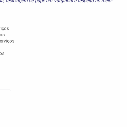
ha
,
reciclagem de pape em Varginhal
e
respeito ao meio-
viços
ços
erviços
ços