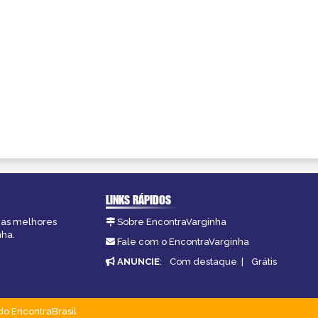
LINKS RÁPIDOS
, as melhores
Sobre EncontraVarginha
nha.
Fale com o EncontraVarginha
ANUNCIE
:
Com destaque
|
Grátis
do EncontraBrasil