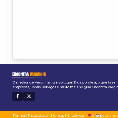
ENCONTRA
VARGINHA
O melhor de Varginha num só lugar! Dicas, onde ir, o que fazer
empresas, locais, serviços e muito mais no guia Encontra Vargi
Termos
|
Privacidade
|
Sitemap
Criado com
e
pelo time 