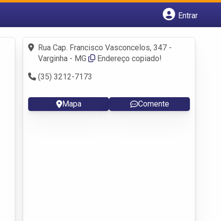
Entrar
Cadastrar empresa
Fazer login
Rua Cap. Francisco Vasconcelos, 347 -
Criar conta
Varginha - MG
Endereço copiado!
(35) 3212-7173
Mapa
Comente