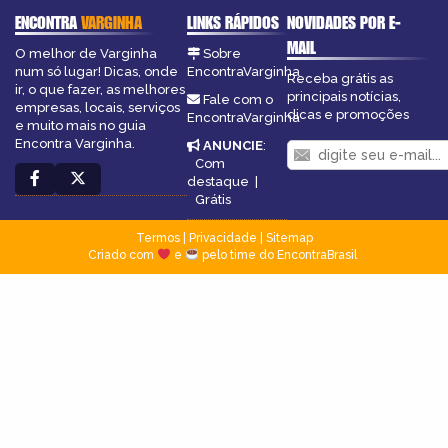
ENCONTRA
VARGINHA
LINKS RÁPIDOS
NOVIDADES POR E-
MAIL
O melhor de Varginha
Sobre
num só lugar! Dicas, onde
EncontraVarginha
Receba grátis as
ir, o que fazer, as melhores
principais notícias,
Fale com o
empresas, locais, serviços
dicas e promoções
EncontraVarginha
e muito mais no guia
Encontra Varginha.
ANUNCIE
:
Com
destaque
|
Grátis
Termos
|
Privacidade
|
Sitemap
Criado com
e
pelo time do EncontraBrasil