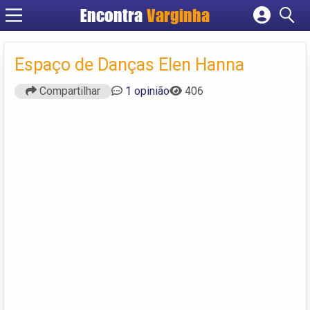
Encontra
Varginha
Cadastrar empresa
Fazer login
Espaço de Danças Elen Hanna
Criar conta
Compartilhar
1 opinião
406