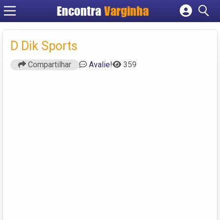
Encontra
Varginha
Cadastrar empresa
Fazer login
D Dik Sports
Criar conta
Compartilhar
Avalie!
359