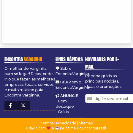
ENCONTRA
VARGINHA
LINKS RÁPIDOS
NOVIDADES POR E-
MAIL
O melhor de Varginha
Sobre
num só lugar! Dicas, onde
EncontraVarginha
Receba grátis as
ir, o que fazer, as melhores
principais notícias,
Fale com o
empresas, locais, serviços
dicas e promoções
EncontraVarginha
e muito mais no guia
Encontra Varginha.
ANUNCIE
:
Com
destaque
|
Grátis
Termos
|
Privacidade
|
Sitemap
Criado com
e
pelo time do EncontraBrasil