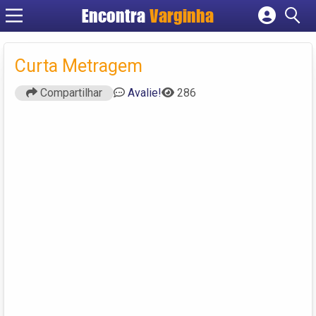
Encontra
Varginha
Cadastrar empresa
Fazer login
Curta Metragem
Criar conta
Compartilhar
Avalie!
286