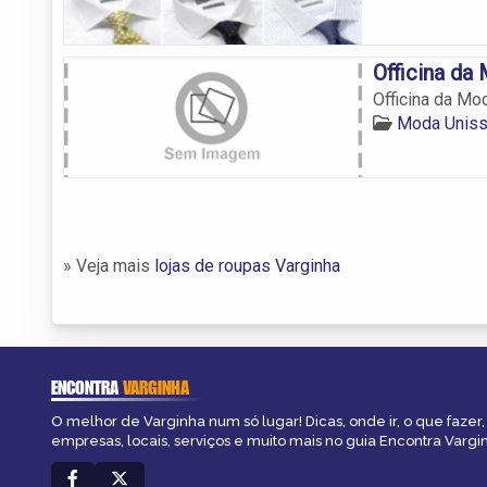
Officina da
Officina da Mo
Moda Uniss
» Veja mais
lojas de roupas Varginha
ENCONTRA
VARGINHA
O melhor de Varginha num só lugar! Dicas, onde ir, o que fazer
empresas, locais, serviços e muito mais no guia Encontra Vargi