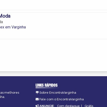
 Moda
da
ex em Varginha
LINKS RÁPIDOS
, as melhores
Sobre EncontraVarginha
nha.
Fale com o EncontraVarginha
ANUNCIE
:
Com destaque
|
Grátis