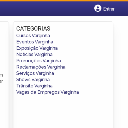
Entrar
Cadastrar empresa
Fazer login
CATEGORIAS
Criar conta
Cursos Varginha
Eventos Varginha
Exposição Varginha
Notícias Varginha
Promoções Varginha
Reclamações Varginha
Serviços Varginha
em
Shows Varginha
ar
Trânsito Varginha
Vagas de Empregos Varginha