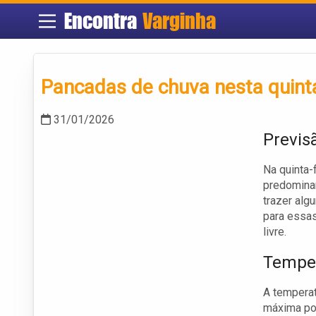
Encontra
Varginha
Pancadas de chuva nesta quint
31/01/2026
Previs
Na quinta-
predomina
trazer alg
para essas
livre.
Temper
A temperat
máxima po