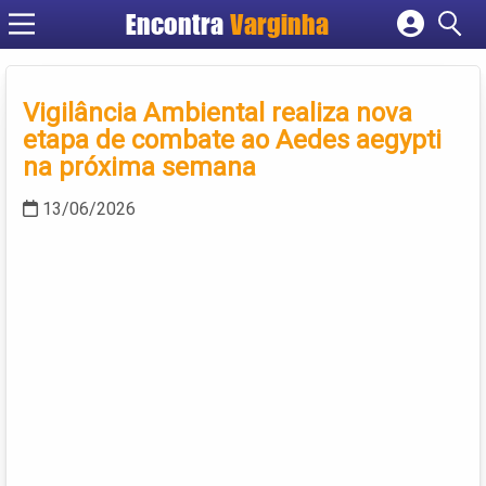
Encontra
Varginha
Cadastrar empresa
Fazer login
Vigilância Ambiental realiza nova
Criar conta
etapa de combate ao Aedes aegypti
na próxima semana
13/06/2026