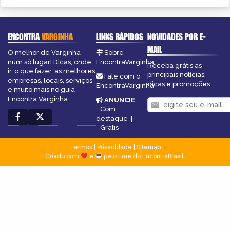
ENCONTRA
VARGINHA
LINKS RÁPIDOS
NOVIDADES POR E-
MAIL
O melhor de Varginha
Sobre
num só lugar! Dicas, onde
EncontraVarginha
Receba grátis as
ir, o que fazer, as melhores
principais notícias,
Fale com o
empresas, locais, serviços
dicas e promoções
EncontraVarginha
e muito mais no guia
Encontra Varginha.
ANUNCIE
:
Com
destaque
|
Grátis
Termos
|
Privacidade
|
Sitemap
Criado com
e
pelo time do EncontraBrasil