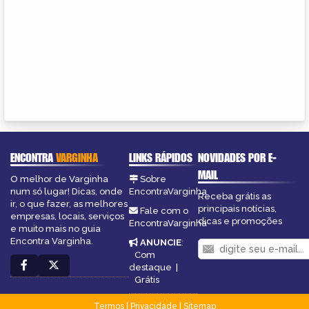
ENCONTRA
VARGINHA
LINKS RÁPIDOS
NOVIDADES POR E-
MAIL
O melhor de Varginha
Sobre
num só lugar! Dicas, onde
EncontraVarginha
Receba grátis as
ir, o que fazer, as melhores
principais notícias,
Fale com o
empresas, locais, serviços
dicas e promoções
EncontraVarginha
e muito mais no guia
Encontra Varginha.
ANUNCIE
:
Com
destaque
|
Grátis
Termos
|
Privacidade
|
Sitemap