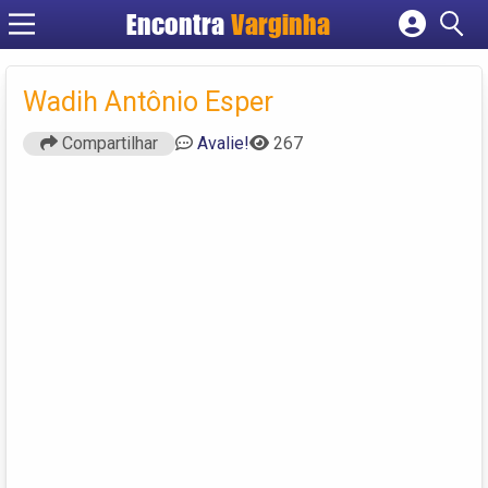
Encontra
Varginha
Cadastrar empresa
Fazer login
Wadih Antônio Esper
Criar conta
Compartilhar
Avalie!
267