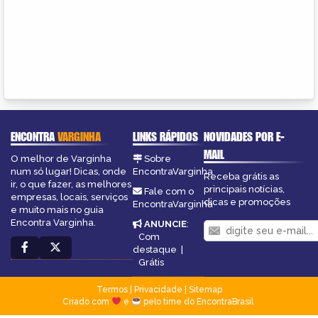
ENCONTRA
VARGINHA
LINKS RÁPIDOS
NOVIDADES POR E-
MAIL
O melhor de Varginha
Sobre
num só lugar! Dicas, onde
EncontraVarginha
Receba grátis as
ir, o que fazer, as melhores
principais notícias,
Fale com o
empresas, locais, serviços
dicas e promoções
EncontraVarginha
e muito mais no guia
Encontra Varginha.
ANUNCIE
:
Com
destaque
|
Grátis
Termos
|
Privacidade
|
Sitemap
Criado com
e
pelo time do EncontraBrasil