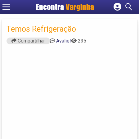
Encontra
Varginha
Cadastrar empresa
Fazer login
Temos Refrigeração
Criar conta
Compartilhar
Avalie!
235