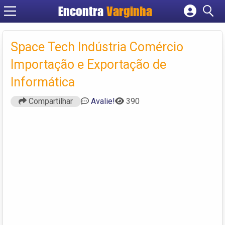
Encontra
Varginha
Cadastrar empresa
Fazer login
Space Tech Indústria Comércio
Criar conta
Importação e Exportação de
Informática
Compartilhar
Avalie!
390