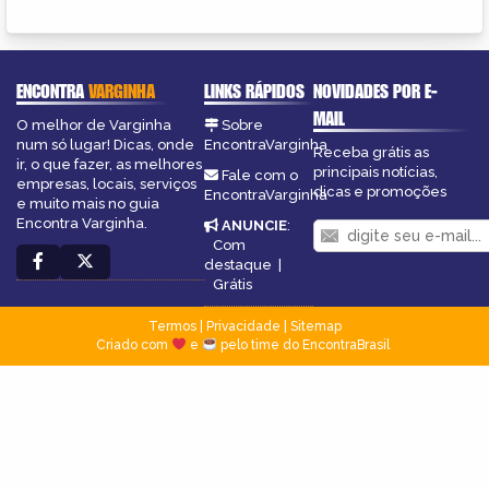
ENCONTRA
VARGINHA
LINKS RÁPIDOS
NOVIDADES POR E-
MAIL
O melhor de Varginha
Sobre
num só lugar! Dicas, onde
EncontraVarginha
Receba grátis as
ir, o que fazer, as melhores
principais notícias,
Fale com o
empresas, locais, serviços
dicas e promoções
EncontraVarginha
e muito mais no guia
Encontra Varginha.
ANUNCIE
:
Com
destaque
|
Grátis
Termos
|
Privacidade
|
Sitemap
Criado com
e
pelo time do EncontraBrasil