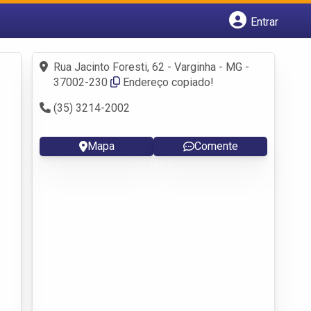
Entrar
Cadastrar empresa
Fazer login
Rua Jacinto Foresti, 62 - Varginha - MG -
Criar conta
37002-230
Endereço copiado!
(35) 3214-2002
Mapa
Comente