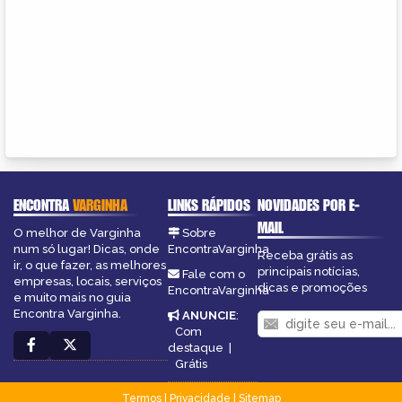
ENCONTRA
VARGINHA
LINKS RÁPIDOS
NOVIDADES POR E-
MAIL
O melhor de Varginha
Sobre
num só lugar! Dicas, onde
EncontraVarginha
Receba grátis as
ir, o que fazer, as melhores
principais notícias,
Fale com o
empresas, locais, serviços
dicas e promoções
EncontraVarginha
e muito mais no guia
Encontra Varginha.
ANUNCIE
:
Com
destaque
|
Grátis
Termos
|
Privacidade
|
Sitemap