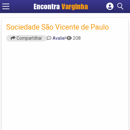
Encontra
Varginha
Cadastrar empresa
Fazer login
Sociedade São Vicente de Paulo
Criar conta
Compartilhar
Avalie!
208