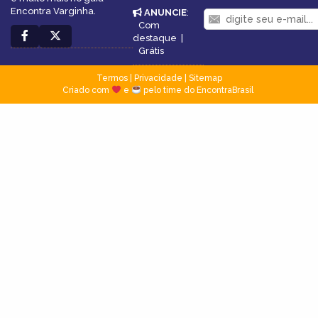
Encontra Varginha.
ANUNCIE
:
Com
destaque
|
Grátis
Termos
|
Privacidade
|
Sitemap
Criado com
e
pelo time do EncontraBrasil