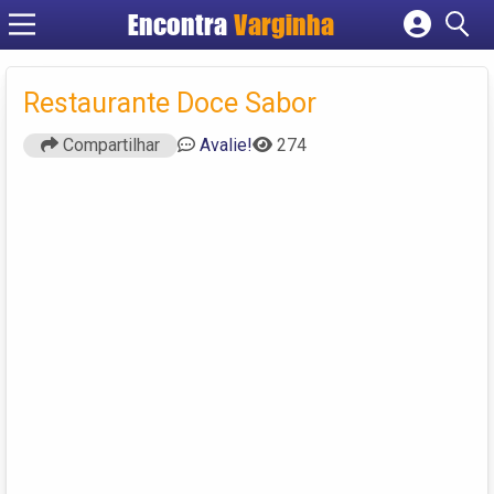
Encontra
Varginha
Cadastrar empresa
Fazer login
Restaurante Doce Sabor
Criar conta
Compartilhar
Avalie!
274