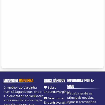
ENCONTRA
VARGINHA
LINKS RÁPIDOS
NOVIDADES POR E-
MAIL
O melhor de Varginha
Sobre
num só lugar! Dicas, onde
EncontraVarginha
Receba grátis as
ir, o que fazer, as melhores
principais notícias,
Fale com o
empresas, locais, serviços
dicas e promoções
EncontraVarginha
e muito mais no guia