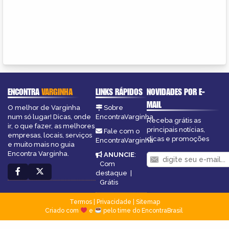
ENCONTRA
VARGINHA
LINKS RÁPIDOS
NOVIDADES POR E-
MAIL
O melhor de Varginha
Sobre
num só lugar! Dicas, onde
EncontraVarginha
Receba grátis as
ir, o que fazer, as melhores
principais notícias,
Fale com o
empresas, locais, serviços
dicas e promoções
EncontraVarginha
e muito mais no guia
Encontra Varginha.
ANUNCIE
:
Com
destaque
|
Grátis
Termos
|
Privacidade
|
Sitemap
Criado com
e
pelo time do EncontraBrasil