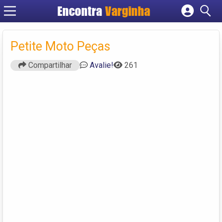
Encontra
Varginha
Cadastrar empresa
Fazer login
Petite Moto Peças
Criar conta
Compartilhar
Avalie!
261