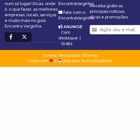
num só lugar! Dicas, onde
EncontraVarginha
Receba grátis as
ir, o que fazer, as melhores
principais notícias,
Fale com o
empresas, locais, serviços
dicas e promoções
EncontraVarginha
e muito mais no guia
Encontra Varginha.
ANUNCIE
:
Com
destaque
|
Grátis
Termos
|
Privacidade
|
Sitemap
Criado com
e
pelo time do EncontraBrasil