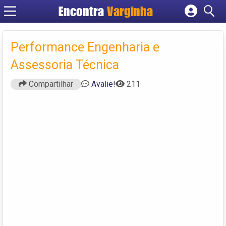
Encontra
Varginha
Cadastrar empresa
Fazer login
Performance Engenharia e
Criar conta
Assessoria Técnica
Compartilhar
Avalie!
211