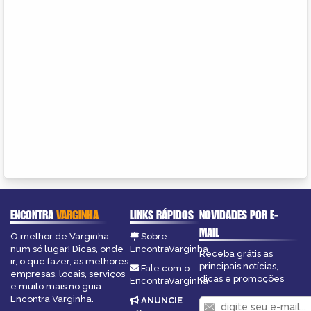
ENCONTRA
VARGINHA
LINKS RÁPIDOS
NOVIDADES POR E-
MAIL
O melhor de Varginha
Sobre
num só lugar! Dicas, onde
EncontraVarginha
Receba grátis as
ir, o que fazer, as melhores
principais notícias,
Fale com o
empresas, locais, serviços
dicas e promoções
EncontraVarginha
e muito mais no guia
Encontra Varginha.
ANUNCIE
: