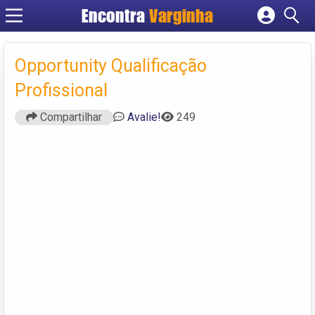
Encontra
Varginha
Cadastrar empresa
Fazer login
Opportunity Qualificação
Criar conta
Profissional
Compartilhar
Avalie!
249