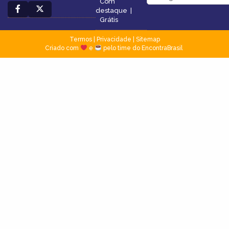
Com
destaque
|
Grátis
Termos
|
Privacidade
|
Sitemap
Criado com
e
pelo time do EncontraBrasil