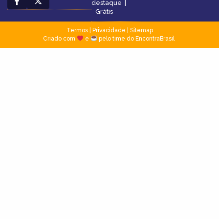
destaque
|
Grátis
Termos
|
Privacidade
|
Sitemap
Criado com
e
pelo time do EncontraBrasil