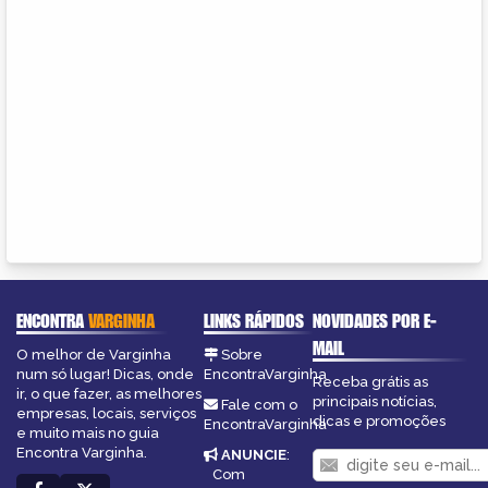
ENCONTRA
VARGINHA
LINKS RÁPIDOS
NOVIDADES POR E-
MAIL
O melhor de Varginha
Sobre
num só lugar! Dicas, onde
EncontraVarginha
Receba grátis as
ir, o que fazer, as melhores
principais notícias,
Fale com o
empresas, locais, serviços
dicas e promoções
EncontraVarginha
e muito mais no guia
Encontra Varginha.
ANUNCIE
:
Com