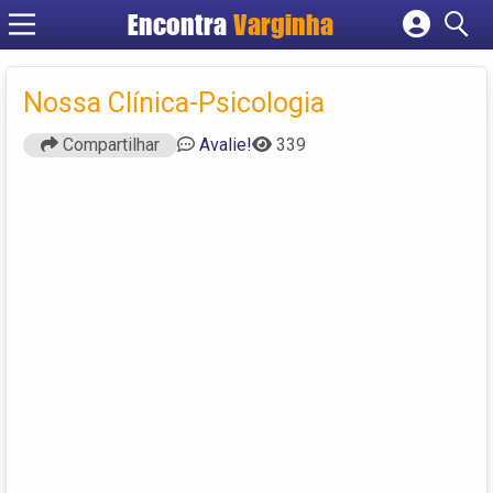
Encontra
Varginha
Cadastrar empresa
Fazer login
Nossa Clínica-Psicologia
Criar conta
Compartilhar
Avalie!
339