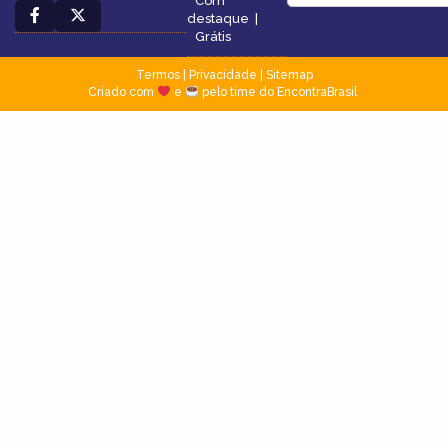
Com
destaque
|
Grátis
Termos
|
Privacidade
|
Sitemap
Criado com
e
pelo time do EncontraBrasil