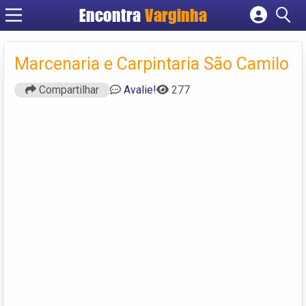
Encontra
Varginha
Cadastrar empresa
Fazer login
Marcenaria e Carpintaria São Camilo
Criar conta
Compartilhar
Avalie!
277