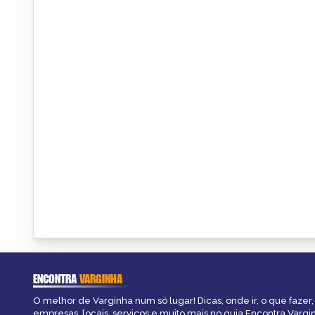
ENCONTRA
VARGINHA
O melhor de Varginha num só lugar! Dicas, onde ir, o que fazer
empresas, locais, serviços e muito mais no guia Encontra Vargi