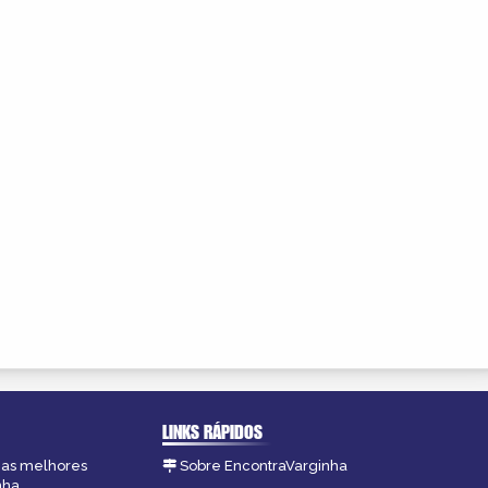
LINKS RÁPIDOS
, as melhores
Sobre EncontraVarginha
nha.