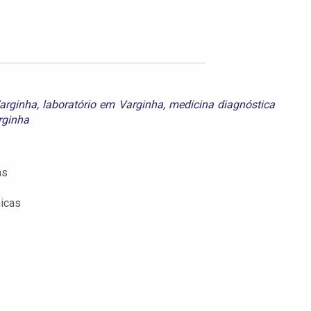
arginha
,
laboratório em Varginha
,
medicina diagnóstica
rginha
as
nicas