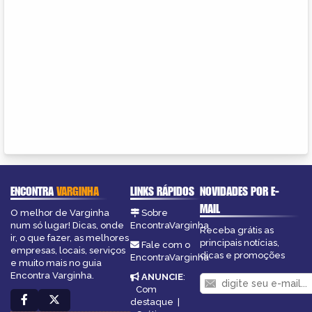
ENCONTRA
VARGINHA
LINKS RÁPIDOS
NOVIDADES POR E-
MAIL
O melhor de Varginha
Sobre
num só lugar! Dicas, onde
EncontraVarginha
Receba grátis as
ir, o que fazer, as melhores
principais notícias,
Fale com o
empresas, locais, serviços
dicas e promoções
EncontraVarginha
e muito mais no guia
Encontra Varginha.
ANUNCIE
:
Com
destaque
|