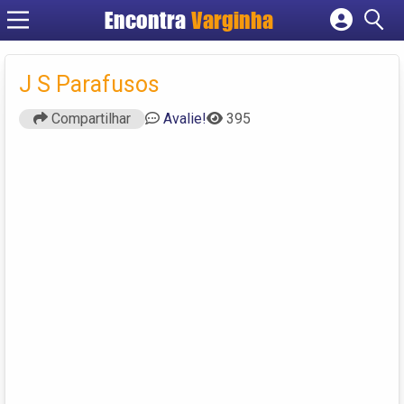
Encontra
Varginha
Cadastrar empresa
Fazer login
J S Parafusos
Criar conta
Compartilhar
Avalie!
395