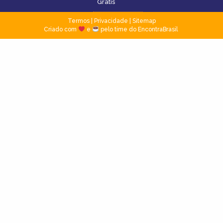
Grátis
Termos
|
Privacidade
|
Sitemap
Criado com
e
pelo time do EncontraBrasil