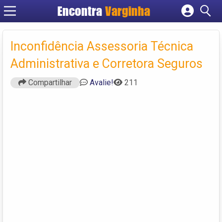
Encontra
Varginha
Cadastrar empresa
Fazer login
Inconfidência Assessoria Técnica
Criar conta
Administrativa e Corretora Seguros
Compartilhar
Avalie!
211