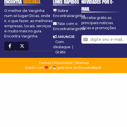
ENCONTRA
VARGINHA
LINKS RÁPIDOS
NOVIDADES POR E-
MAIL
O melhor de Varginha
Sobre
num só lugar! Dicas, onde
EncontraVarginha
Receba grátis as
ir, o que fazer, as melhores
principais notícias,
Fale com o
empresas, locais, serviços
dicas e promoções
EncontraVarginha
e muito mais no guia
Encontra Varginha.
ANUNCIE
:
Com
destaque
|
Grátis
Termos
|
Privacidade
|
Sitemap
Criado com
e
pelo time do EncontraBrasil