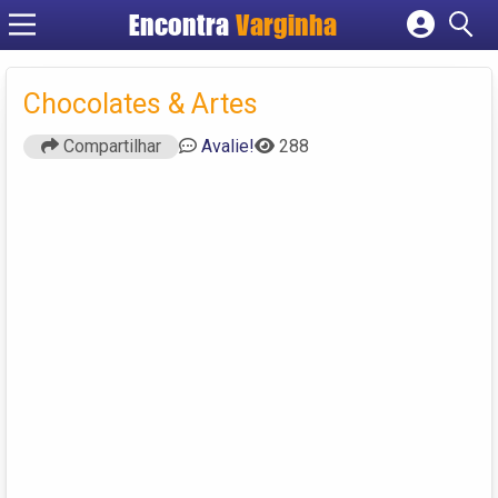
Encontra
Varginha
Cadastrar empresa
Fazer login
Chocolates & Artes
Criar conta
Compartilhar
Avalie!
288