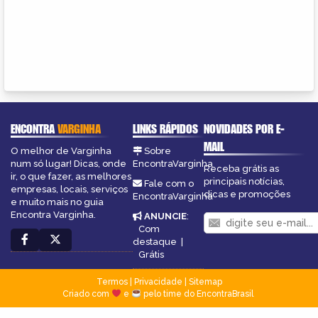
ENCONTRA
VARGINHA
LINKS RÁPIDOS
NOVIDADES POR E-
MAIL
O melhor de Varginha
Sobre
num só lugar! Dicas, onde
EncontraVarginha
Receba grátis as
ir, o que fazer, as melhores
principais notícias,
Fale com o
empresas, locais, serviços
dicas e promoções
EncontraVarginha
e muito mais no guia
Encontra Varginha.
ANUNCIE
:
Com
destaque
|
Grátis
Termos
|
Privacidade
|
Sitemap
Criado com
e
pelo time do EncontraBrasil