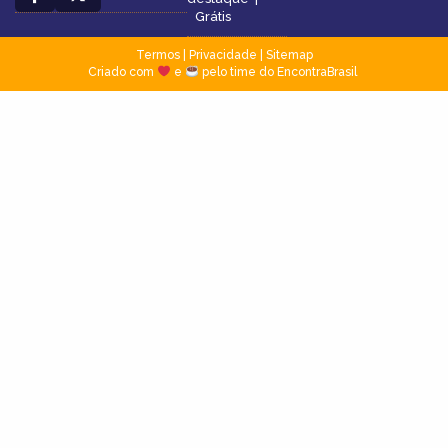
Grátis
Termos
|
Privacidade
|
Sitemap
Criado com
e
pelo time do EncontraBrasil