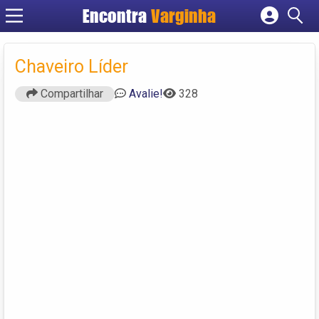
Encontra
Varginha
Cadastrar empresa
Fazer login
Chaveiro Líder
Criar conta
Compartilhar
Avalie!
328