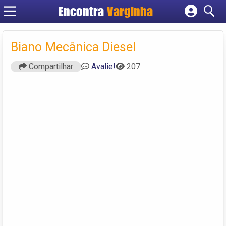
Encontra
Varginha
Cadastrar empresa
Fazer login
Biano Mecânica Diesel
Criar conta
Compartilhar
Avalie!
207