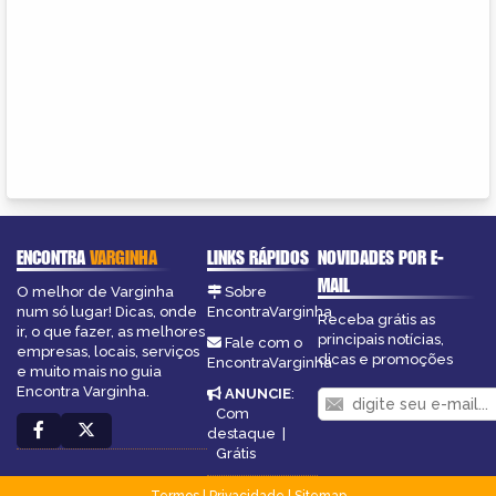
ENCONTRA
VARGINHA
LINKS RÁPIDOS
NOVIDADES POR E-
MAIL
O melhor de Varginha
Sobre
num só lugar! Dicas, onde
EncontraVarginha
Receba grátis as
ir, o que fazer, as melhores
principais notícias,
Fale com o
empresas, locais, serviços
dicas e promoções
EncontraVarginha
e muito mais no guia
Encontra Varginha.
ANUNCIE
:
Com
destaque
|
Grátis
Termos
|
Privacidade
|
Sitemap