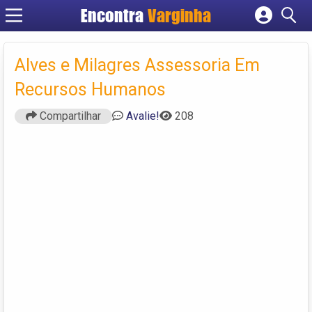
Encontra
Varginha
Cadastrar empresa
Fazer login
Alves e Milagres Assessoria Em
Criar conta
Recursos Humanos
Compartilhar
Avalie!
208