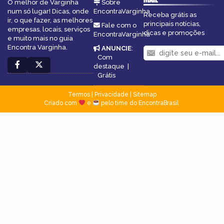
O melhor de Varginha
Sobre
num só lugar! Dicas, onde
EncontraVarginha
Receba grátis as
ir, o que fazer, as melhores
principais notícias,
Fale com o
empresas, locais, serviços
dicas e promoções
EncontraVarginha
e muito mais no guia
Encontra Varginha.
ANUNCIE
:
Com
destaque
|
Grátis
Termos
|
Privacidade
|
Sitemap
Criado com
e
pelo time do EncontraBrasil