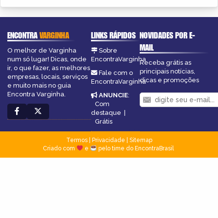
ENCONTRA
VARGINHA
LINKS RÁPIDOS
NOVIDADES POR E-
MAIL
O melhor de Varginha
Sobre
num só lugar! Dicas, onde
EncontraVarginha
Receba grátis as
ir, o que fazer, as melhores
principais notícias,
Fale com o
empresas, locais, serviços
dicas e promoções
EncontraVarginha
e muito mais no guia
Encontra Varginha.
ANUNCIE
:
Com
destaque
|
Grátis
Termos
|
Privacidade
|
Sitemap
Criado com
e
pelo time do EncontraBrasil