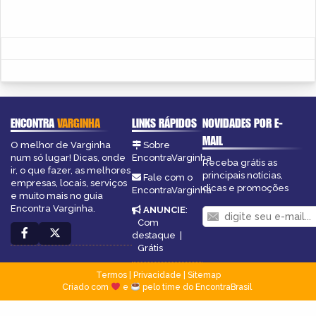
ENCONTRA
VARGINHA
LINKS RÁPIDOS
NOVIDADES POR E-
MAIL
O melhor de Varginha
Sobre
num só lugar! Dicas, onde
EncontraVarginha
Receba grátis as
ir, o que fazer, as melhores
principais notícias,
Fale com o
empresas, locais, serviços
dicas e promoções
EncontraVarginha
e muito mais no guia
Encontra Varginha.
ANUNCIE
:
Com
destaque
|
Grátis
Termos
|
Privacidade
|
Sitemap
Criado com
e
pelo time do EncontraBrasil