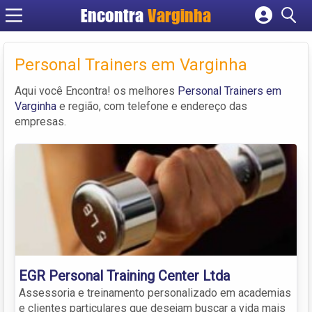
Encontra
Varginha
Cadastrar empresa
Fazer login
Personal Trainers em Varginha
Criar conta
Aqui você Encontra! os melhores
Personal Trainers em
Varginha
e região, com telefone e endereço das
empresas.
EGR Personal Training Center Ltda
Assessoria e treinamento personalizado em academias
e clientes particulares que desejam buscar a vida mais