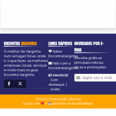
ENCONTRA
VARGINHA
LINKS RÁPIDOS
NOVIDADES POR E-
MAIL
O melhor de Varginha
Sobre
num só lugar! Dicas, onde
EncontraVarginha
Receba grátis as
ir, o que fazer, as melhores
principais notícias,
Fale com o
empresas, locais, serviços
dicas e promoções
EncontraVarginha
e muito mais no guia
Encontra Varginha.
ANUNCIE
:
Com
destaque
|
Grátis
Termos
|
Privacidade
|
Sitemap
Criado com
e
pelo time do EncontraBrasil