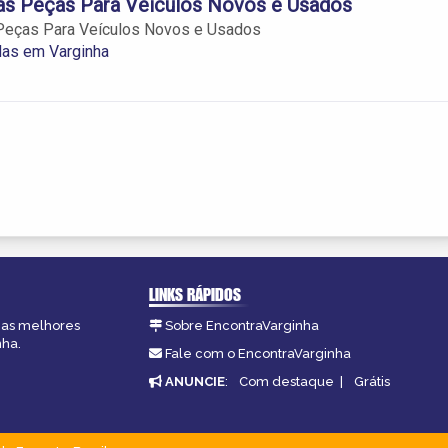
as Peças Para Veículos Novos e Usados
Peças Para Veículos Novos e Usados
as em Varginha
LINKS RÁPIDOS
, as melhores
Sobre EncontraVarginha
nha.
Fale com o EncontraVarginha
ANUNCIE
:
Com destaque
|
Grátis