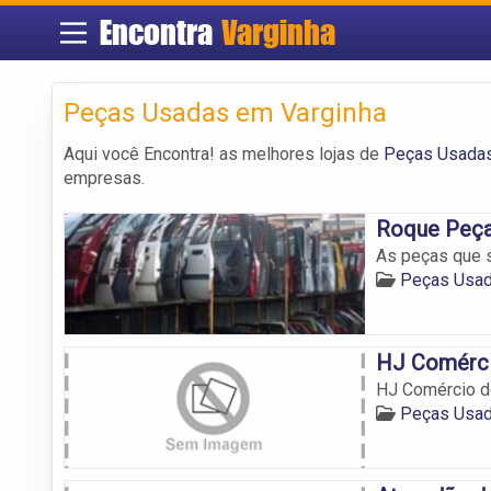
Encontra
Varginha
Peças Usadas em Varginha
Aqui você Encontra! as melhores lojas de
Peças Usadas
empresas.
Roque Peça
As peças que s
Peças Usad
HJ Comérci
HJ Comércio d
Peças Usad