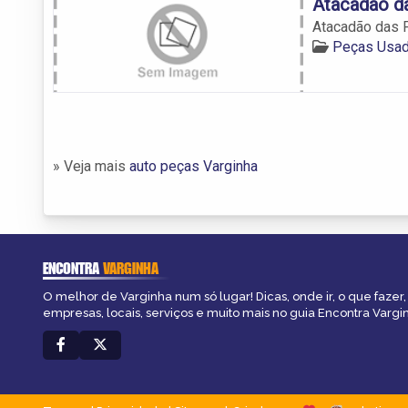
Atacadão d
Atacadão das 
Peças Usad
» Veja mais
auto peças Varginha
ENCONTRA
VARGINHA
O melhor de Varginha num só lugar! Dicas, onde ir, o que fazer
empresas, locais, serviços e muito mais no guia Encontra Vargi