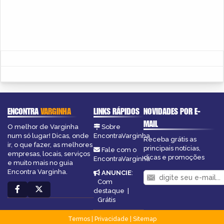
ENCONTRA
VARGINHA
LINKS RÁPIDOS
NOVIDADES POR E-
MAIL
O melhor de Varginha
Sobre
num só lugar! Dicas, onde
EncontraVarginha
Receba grátis as
ir, o que fazer, as melhores
principais notícias,
Fale com o
empresas, locais, serviços
dicas e promoções
EncontraVarginha
e muito mais no guia
Encontra Varginha.
ANUNCIE
:
Com
destaque
|
Grátis
Termos
|
Privacidade
|
Sitemap