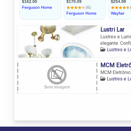
Lustri Lar
Lustres e Lumi
elegante. Confi
Lustres e L
MCM Eletrô
MCM Eletrônica
Lustres e L