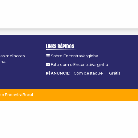
LINKS RÁPIDOS
, as melhores
Sobre EncontraVarginha
nha.
Fale com o EncontraVarginha
ANUNCIE
:
Com destaque
|
Grátis
do EncontraBrasil