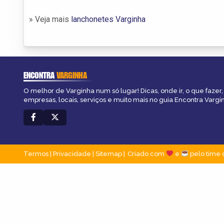
» Veja mais
lanchonetes Varginha
ENCONTRA
VARGINHA
O melhor de Varginha num só lugar! Dicas, onde ir, o que fazer
empresas, locais, serviços e muito mais no guia Encontra Vargi
Termos
|
Privacidade
|
Sitemap
Criado com
e
pelo time 