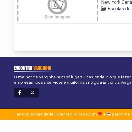
New York Cent
Escolas de
ENCONTRA
VARGINHA
O melhor de Varginha num só lugar! Dicas, onde ir, o que fazer
empresas, locais, serviços e muito mais no guia Encontra Vargi
Termos
|
Privacidade
|
Sitemap
Criado com
e
pelo time 