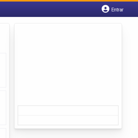
Entrar
Cadastrar empresa
Fazer login
Criar conta