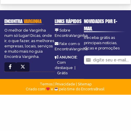
ENCONTRA
VARGINHA
LINKS RÁPIDOS
NOVIDADES POR E-
MAIL
O melhor de Varginha
Sobre
num só lugar! Dicas, onde
EncontraVarginha
Receba grátis as
ir, o que fazer, as melhores
principais notícias,
Fale com o
empresas, locais, serviços
dicas e promoções
EncontraVarginha
e muito mais no guia
Encontra Varginha.
ANUNCIE
:
Com
destaque
|
Grátis
Termos
|
Privacidade
|
Sitemap
Criado com
e
pelo time do EncontraBrasil