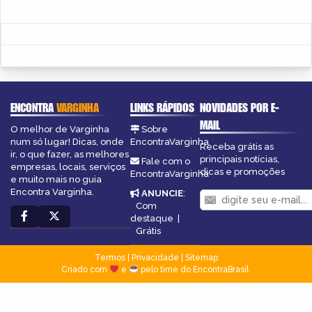
ENCONTRA
VARGINHA
LINKS RÁPIDOS
NOVIDADES POR E-
MAIL
O melhor de Varginha
Sobre
num só lugar! Dicas, onde
EncontraVarginha
Receba grátis as
ir, o que fazer, as melhores
principais notícias,
Fale com o
empresas, locais, serviços
dicas e promoções
EncontraVarginha
e muito mais no guia
Encontra Varginha.
ANUNCIE
:
Com
destaque
|
Grátis
Termos
|
Privacidade
|
Sitemap
Criado com
e
pelo time do EncontraBrasil