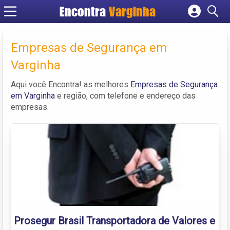
Encontra
Varginha
Cadastrar empresa
Fazer login
Empresas de Segurança em
Criar conta
Varginha
Aqui você Encontra! as melhores
Empresas de Segurança
em Varginha
e região, com telefone e endereço das
empresas.
Prosegur Brasil Transportadora de Valores e