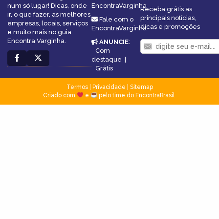
num só lugar! Dicas, onde
EncontraVarginha
Receba grátis as
ir, o que fazer, as melhores
principais notícias,
Fale com o
empresas, locais, serviços
dicas e promoções
EncontraVarginha
e muito mais no guia
Encontra Varginha.
ANUNCIE
:
Com
destaque
|
Grátis
Termos
|
Privacidade
|
Sitemap
Criado com
e
pelo time do EncontraBrasil