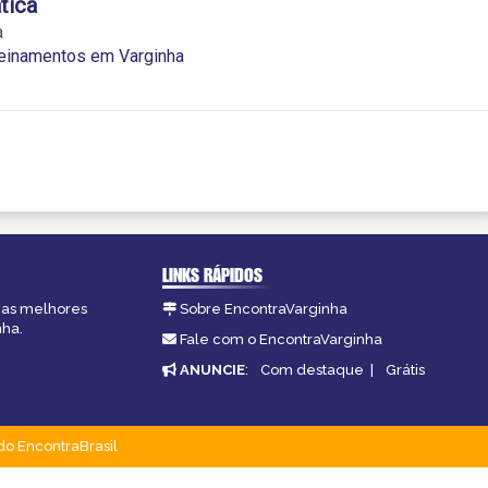
tica
a
reinamentos em Varginha
LINKS RÁPIDOS
, as melhores
Sobre EncontraVarginha
nha.
Fale com o EncontraVarginha
ANUNCIE
:
Com destaque
|
Grátis
do EncontraBrasil