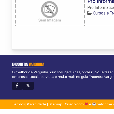
Pró Informá
Pró Informátic
Cursos e T
ENCONTRA
VARGINHA
O melhor de Varginha num só lugar! Dicas, onde ir, o que fazer
empresas, locais, serviços e muito mais no guia Encontra Vargi
Termos
|
Privacidade
|
Sitemap
Criado com
e
pelo time 