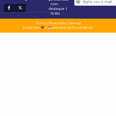
Com
destaque
|
Grátis
Termos
|
Privacidade
|
Sitemap
Criado com
e
pelo time do EncontraBrasil