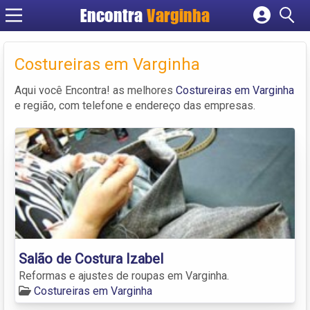
Encontra
Varginha
Cadastrar empresa
Fazer login
Costureiras em Varginha
Criar conta
Aqui você Encontra! as melhores
Costureiras em Varginha
e região, com telefone e endereço das empresas.
Salão de Costura Izabel
Reformas e ajustes de roupas em Varginha.
Costureiras em Varginha