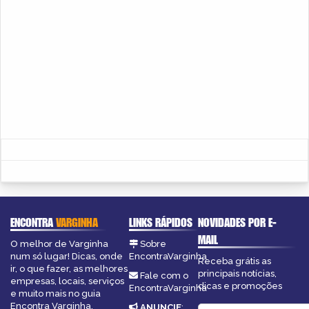
ENCONTRA
VARGINHA
LINKS RÁPIDOS
NOVIDADES POR E-
MAIL
O melhor de Varginha
Sobre
num só lugar! Dicas, onde
EncontraVarginha
Receba grátis as
ir, o que fazer, as melhores
principais notícias,
Fale com o
empresas, locais, serviços
dicas e promoções
EncontraVarginha
e muito mais no guia
Encontra Varginha.
ANUNCIE
: