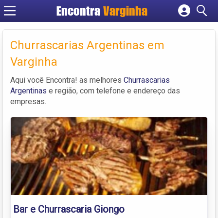
Encontra
Varginha
Cadastrar empresa
Fazer login
Churrascarias Argentinas em
Criar conta
Varginha
Aqui você Encontra! as melhores
Churrascarias
Argentinas
e região, com telefone e endereço das
empresas.
Bar e Churrascaria Giongo