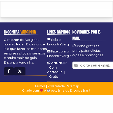
ENCONTRA
VARGINHA
LINKS RÁPIDOS
NOVIDADES POR E-
MAIL
O melhor de Varginha
Sobre
num só lugar! Dicas, onde
EncontraVarginha
Receba grátis as
ir, o que fazer, as melhores
principais notícias,
Fale com o
empresas, locais, serviços
dicas e promoções
EncontraVarginha
e muito mais no guia
Encontra Varginha.
ANUNCIE
:
Com
destaque
|
Grátis
Termos
|
Privacidade
|
Sitemap
Criado com
e
pelo time do EncontraBrasil