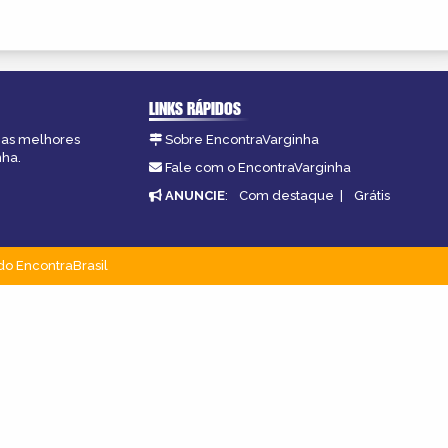
LINKS RÁPIDOS
, as melhores
Sobre EncontraVarginha
nha.
Fale com o EncontraVarginha
ANUNCIE
:
Com destaque
|
Grátis
do EncontraBrasil