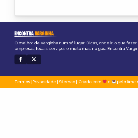
ENCONTRA
VARGINHA
O melhor de Varginha num só lugar! Dicas, onde ir, o que fazer
empresas, locais, serviços e muito mais no guia Encontra Vargi
Termos
|
Privacidade
|
Sitemap
Criado com
e
pelo time 