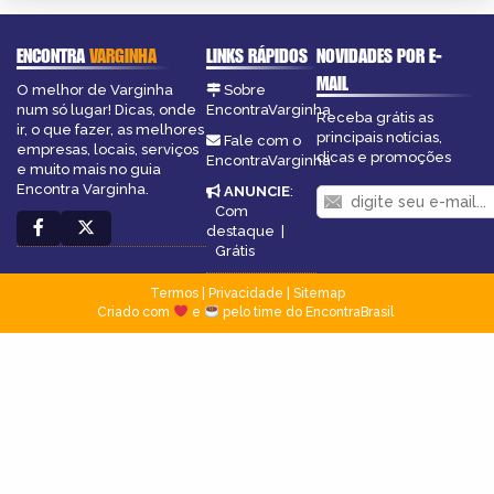
ENCONTRA
VARGINHA
LINKS RÁPIDOS
NOVIDADES POR E-
MAIL
O melhor de Varginha
Sobre
num só lugar! Dicas, onde
EncontraVarginha
Receba grátis as
ir, o que fazer, as melhores
principais notícias,
Fale com o
empresas, locais, serviços
dicas e promoções
EncontraVarginha
e muito mais no guia
Encontra Varginha.
ANUNCIE
:
Com
destaque
|
Grátis
Termos
|
Privacidade
|
Sitemap
Criado com
e
pelo time do EncontraBrasil