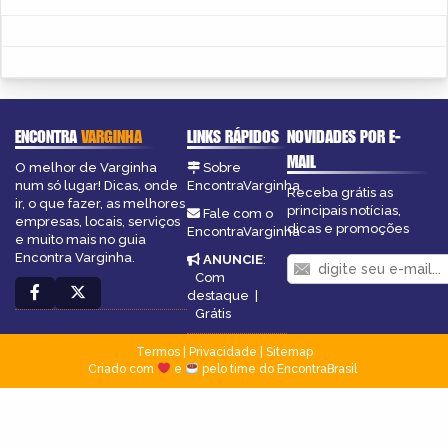
ENCONTRA
VARGINHA
LINKS RÁPIDOS
NOVIDADES POR E-
MAIL
O melhor de Varginha
Sobre
num só lugar! Dicas, onde
EncontraVarginha
Receba grátis as
ir, o que fazer, as melhores
principais notícias,
Fale com o
empresas, locais, serviços
dicas e promoções
EncontraVarginha
e muito mais no guia
Encontra Varginha.
ANUNCIE
:
Com
destaque
|
Grátis
Termos
|
Privacidade
|
Sitemap
Criado com
e
pelo time do EncontraBrasil