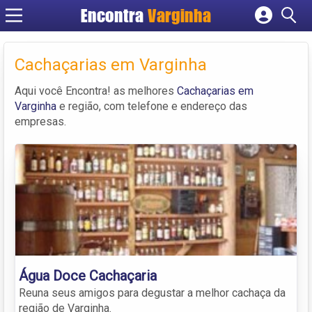
Encontra
Varginha
Cadastrar empresa
Fazer login
Cachaçarias em Varginha
Criar conta
Aqui você Encontra! as melhores
Cachaçarias em
Varginha
e região, com telefone e endereço das
empresas.
Água Doce Cachaçaria
Reuna seus amigos para degustar a melhor cachaça da
região de Varginha.