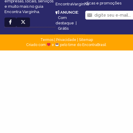
empresas, locais, serviços
dicas e promoções
EncontraVarginha
e muito mais no guia
Encontra Varginha.
ANUNCIE
:
Com
destaque
|
Grátis
Termos
|
Privacidade
|
Sitemap
Criado com
e
pelo time do EncontraBrasil