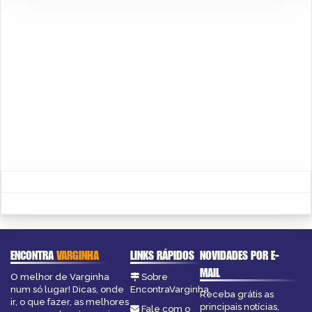
ENCONTRA
VARGINHA
LINKS RÁPIDOS
NOVIDADES POR E-
MAIL
O melhor de Varginha
Sobre
num só lugar! Dicas, onde
EncontraVarginha
Receba grátis as
ir, o que fazer, as melhores
principais notícias,
Fale com o