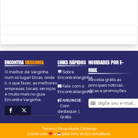
ENCONTRA
VARGINHA
LINKS RÁPIDOS
NOVIDADES POR E-
MAIL
O melhor de Varginha
Sobre
num só lugar! Dicas, onde
EncontraVarginha
Receba grátis as
ir, o que fazer, as melhores
principais notícias,
Fale com o
empresas, locais, serviços
dicas e promoções
EncontraVarginha
e muito mais no guia
Encontra Varginha.
ANUNCIE
:
Com
destaque
|
Grátis
Termos
|
Privacidade
|
Sitemap
Criado com
e
pelo time do EncontraBrasil