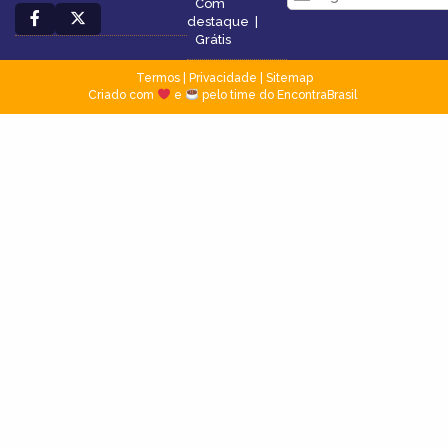
Com
destaque
|
Grátis
Termos
|
Privacidade
|
Sitemap
Criado com
e
pelo time do EncontraBrasil