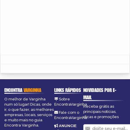
ENCONTRA
VARGINHA
LINKS RÁPIDOS
NOVIDADES POR E-
MAIL
O melhor de Varginha
Sobre
num só lugar! Dicas, onde
EncontraVarginha
Receba grátis as
ir, o que fazer, as melhores
principais notícias,
Fale com o
empresas, locais, serviços
dicas e promoções
EncontraVarginha
e muito mais no guia
Encontra Varginha.
ANUNCIE
: