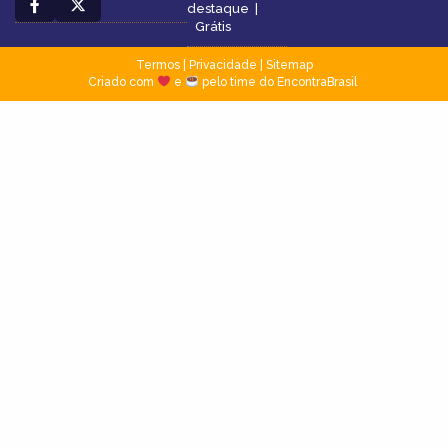
destaque
|
Grátis
Termos
|
Privacidade
|
Sitemap
Criado com
e
pelo time do EncontraBrasil