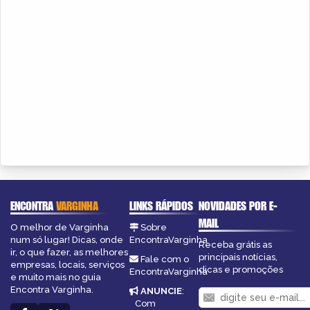
ENCONTRA
VARGINHA
LINKS RÁPIDOS
NOVIDADES POR E-
MAIL
O melhor de Varginha
Sobre
num só lugar! Dicas, onde
EncontraVarginha
Receba grátis as
ir, o que fazer, as melhores
principais notícias,
Fale com o
empresas, locais, serviços
dicas e promoções
EncontraVarginha
e muito mais no guia
Encontra Varginha.
ANUNCIE
:
Com