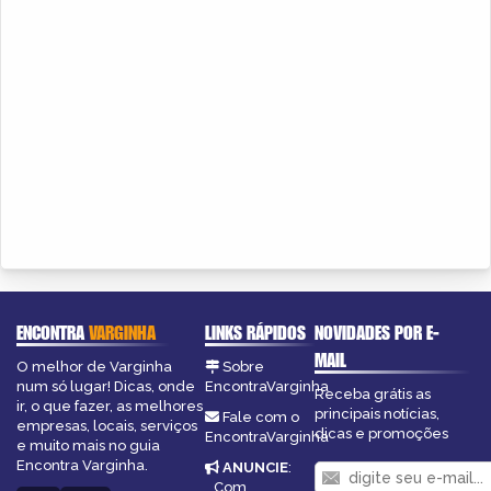
ENCONTRA
VARGINHA
LINKS RÁPIDOS
NOVIDADES POR E-
MAIL
O melhor de Varginha
Sobre
num só lugar! Dicas, onde
EncontraVarginha
Receba grátis as
ir, o que fazer, as melhores
principais notícias,
Fale com o
empresas, locais, serviços
dicas e promoções
EncontraVarginha
e muito mais no guia
Encontra Varginha.
ANUNCIE
:
Com