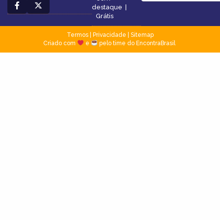
destaque
|
Grátis
Termos
|
Privacidade
|
Sitemap
Criado com
e
pelo time do EncontraBrasil