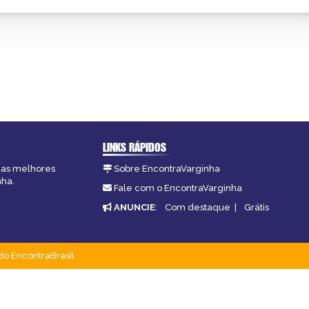
LINKS RÁPIDOS
, as melhores
Sobre EncontraVarginha
nha.
Fale com o EncontraVarginha
ANUNCIE
:
Com destaque
|
Grátis
do EncontraBrasil