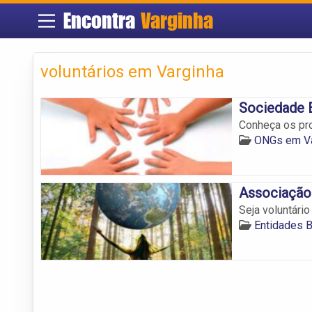
Encontra
Varginha
voluntários em Varginha
Sociedade 
Conheça os pro
ONGs em Va
Associação 
Seja voluntári
Entidades 