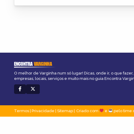
ENCONTRA
VARGINHA
O melhor de Varginha num só lugar! Dicas, onde ir, o que fazer
empresas, locais, serviços e muito mais no guia Encontra Vargi
Termos
|
Privacidade
|
Sitemap
Criado com
e
pelo time 