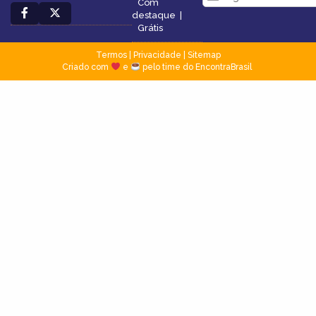
Com
destaque
|
Grátis
Termos
|
Privacidade
|
Sitemap
Criado com
e
pelo time do EncontraBrasil