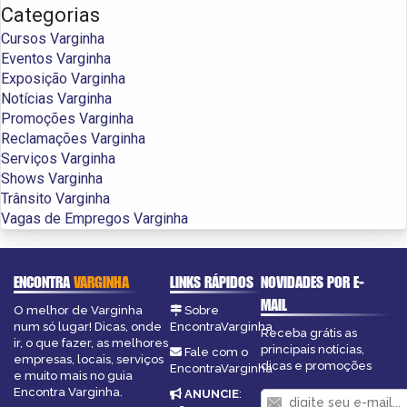
Categorias
Cursos Varginha
Eventos Varginha
Exposição Varginha
Notícias Varginha
Promoções Varginha
Reclamações Varginha
Serviços Varginha
Shows Varginha
Trânsito Varginha
Vagas de Empregos Varginha
ENCONTRA
VARGINHA
LINKS RÁPIDOS
NOVIDADES POR E-
MAIL
O melhor de Varginha
Sobre
num só lugar! Dicas, onde
EncontraVarginha
Receba grátis as
ir, o que fazer, as melhores
principais notícias,
Fale com o
empresas, locais, serviços
dicas e promoções
EncontraVarginha
e muito mais no guia
Encontra Varginha.
ANUNCIE
: